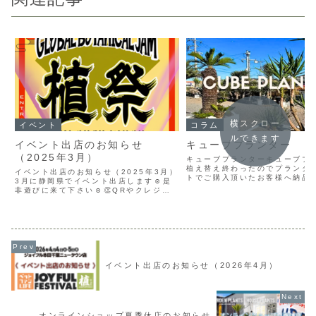
横スクロー
イベント
コラム
ルできます
イベント出店のお知らせ
キューブプランター
（2025年3月）
キューブプランターキューブプ
植え替え終わったのでプランタ
イベント出店のお知らせ（2025年3月）
トでご購入頂いたお客様へ納品し
3月に静岡県でイベント出店します☺️是
キューブプランターの白は初め
非遊びに来て下さい☺️👏QRやクレジッ
したが、想像以上に可愛いプラ
トカードでの決済もご利用頂けます⭕️遠
上品な仕上がりになりました☺️
方でのイベントのため普段はお会い出来
ーは在庫していませんが...
ない方々と交流が出来るのを楽しみにし
ています☺️●...
イベント出店のお知らせ（2026年4月）
オンラインショップ夏季休店のお知らせ