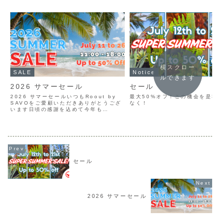
横スクロー
SALE
Notice
ルできます
2026 サマーセール
セール
2026 サマーセールいつもRoout by
最大50%オフ！この機会を是非
SAVOをご愛顧いただきありがとうござ
なく！
います日頃の感謝を込めて今年も
SUMMER SALEを開催いたしますセー
ル期間7月11日（土）〜7月26日（日）
※期間中は休まず営業いたしますご予約
は不要で...
セール
2026 サマーセール