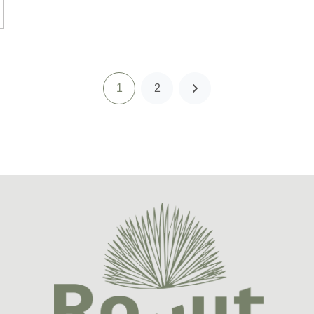
1
2
次
へ